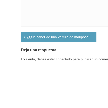
Navegación
¿Qué saber de una válvula de mariposa?
de
entradas
Deja una respuesta
Lo siento, debes estar
conectado
para publicar un comen