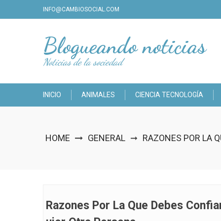
Skip
INFO@CAMBIOSOCIAL.COM
to
content
Blogueando noticias
Noticias de la sociedad
INICIO
ANIMALES
CIENCIA TECNOLOGÍA
HOME
GENERAL
RAZONES POR LA Q
➞
Razones Por La Que Debes Confiar