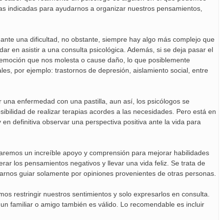
ntas indicadas para ayudarnos a organizar nuestros pensamientos,
 ante una dificultad, no obstante, siempre hay algo más complejo que
 en asistir a una consulta psicológica. Además, si se deja pasar el
a emoción que nos molesta o cause daño, lo que posiblemente
s, por ejemplo: trastornos de depresión, aislamiento social, entre
r una enfermedad con una pastilla, aun así, los psicólogos se
ibilidad de realizar terapias acordes a las necesidades. Pero está en
en definitiva observar una perspectiva positiva ante la vida para
aremos un increíble apoyo y comprensión para mejorar habilidades
ar los pensamientos negativos y llevar una vida feliz. Se trata de
ejarnos guiar solamente por opiniones provenientes de otras personas.
os restringir nuestros sentimientos y solo expresarlos en consulta.
n familiar o amigo también es válido. Lo recomendable es incluir