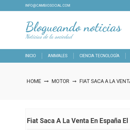
Skip
INFO@CAMBIOSOCIAL.COM
to
content
Blogueando noticias
Noticias de la sociedad
INICIO
ANIMALES
CIENCIA TECNOLOGÍA
HOME
MOTOR
FIAT SACA A LA VEN
➞
Fiat Saca A La Venta En España E