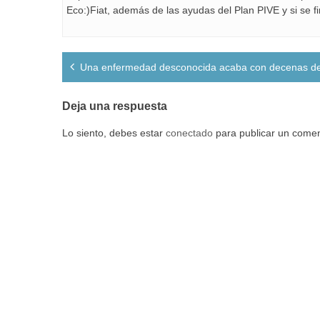
Eco:)Fiat, además de las ayudas del Plan PIVE y si se f
Navegación
Una enfermedad desconocida acaba con decenas de
de
entradas
Deja una respuesta
Lo siento, debes estar
conectado
para publicar un comen