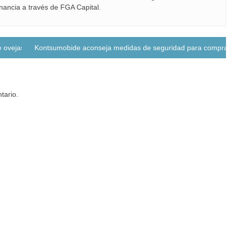
inancia a través de FGA Capital.
 ovejas y cabras
Kontsumobide aconseja medidas de seguridad para comprar
tario.