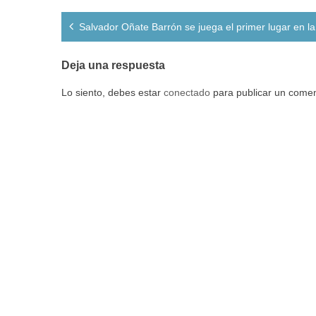
Navegación
Salvador Oñate Barrón se juega el primer lugar en la
de
entradas
Deja una respuesta
Lo siento, debes estar
conectado
para publicar un comen