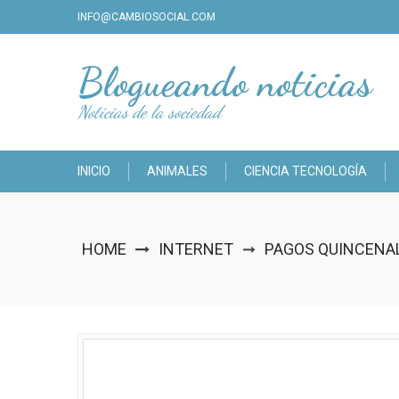
Skip
INFO@CAMBIOSOCIAL.COM
to
content
Blogueando noticias
Noticias de la sociedad
INICIO
ANIMALES
CIENCIA TECNOLOGÍA
HOME
INTERNET
PAGOS QUINCENAL
➞