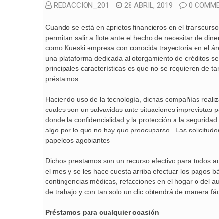
REDACCION_201
28 ABRIL, 2019
0 COMM
Cuando se está en aprietos financieros en el transcur
permitan salir a flote ante el hecho de necesitar de din
como Kueski empresa con conocida trayectoria en el áre
una plataforma dedicada al otorgamiento de créditos se
principales características es que no se requieren de t
préstamos.
Haciendo uso de la tecnología, dichas compañías reali
cuales son un salvavidas ante situaciones imprevistas 
donde la confidencialidad y la protección a la seguridad 
algo por lo que no hay que preocuparse. Las solicitudes 
papeleos agobiantes
Dichos prestamos son un recurso efectivo para todos a
el mes y se les hace cuesta arriba efectuar los pagos bá
contingencias médicas, refacciones en el hogar o del auto
de trabajo y con tan solo un clic obtendrá de manera fá
Préstamos para cualquier ocasión