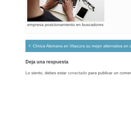
empresa posicionamiento en buscadores
Navegación
Clínica Alemana en Vitacura su mejor alternativa en a
de
entradas
Deja una respuesta
Lo siento, debes estar
conectado
para publicar un comen