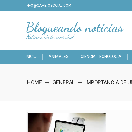
Skip
INFO@CAMBIOSOCIAL.COM
to
content
Blogueando noticias
Noticias de la sociedad
INICIO
ANIMALES
CIENCIA TECNOLOGÍA
HOME
GENERAL
IMPORTANCIA DE 
➞