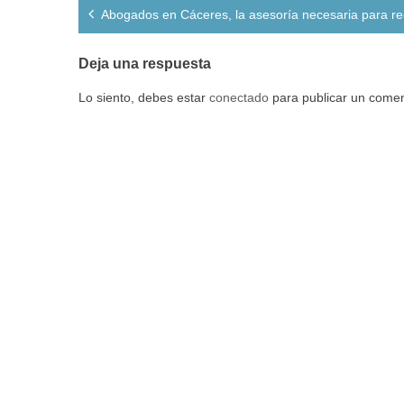
Navegación
Abogados en Cáceres, la asesoría necesaria para re
de
entradas
Deja una respuesta
Lo siento, debes estar
conectado
para publicar un comen