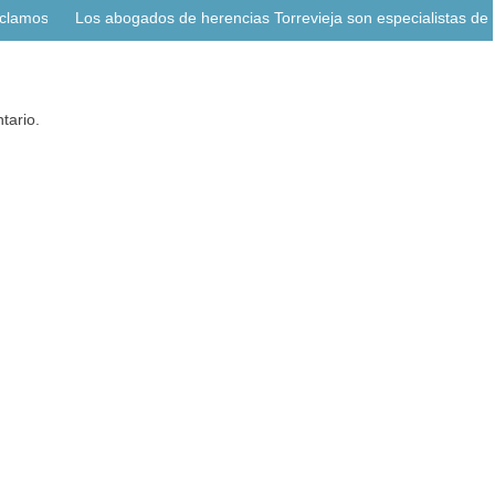
clamos efectivos
Los abogados de herencias Torrevieja son especialistas de c
tario.