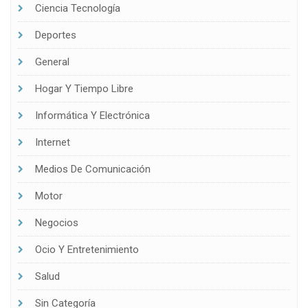
Ciencia Tecnología
Deportes
General
Hogar Y Tiempo Libre
Informática Y Electrónica
Internet
Medios De Comunicación
Motor
Negocios
Ocio Y Entretenimiento
Salud
Sin Categoría