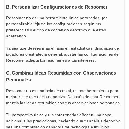
B. Personalizar Configuraciones de Resoomer
Resoomer no es una herramienta única para todos, ¡es
personalizable! Ajusta las configuraciones según tus
preferencias y el tipo de contenido deportivo que estás
analizando.
Ya sea que desees más énfasis en estadísticas, dinámicas de
jugadores o estrategia general, ajustar las configuraciones de
Resoomer adapta los resúmenes a tus intereses.
C. Combinar Ideas Resumidas con Observaciones
Personales
Resoomer no es una bola de cristal; es una herramienta para
mejorar tu experiencia deportiva. Después de usar Resoomer,
mezcla las ideas resumidas con tus observaciones personales.
Tu perspectiva única y tus corazonadas añaden una capa
adicional a las predicciones, haciendo que tu análisis deportivo
sea una combinación ganadora de tecnología e intuición.