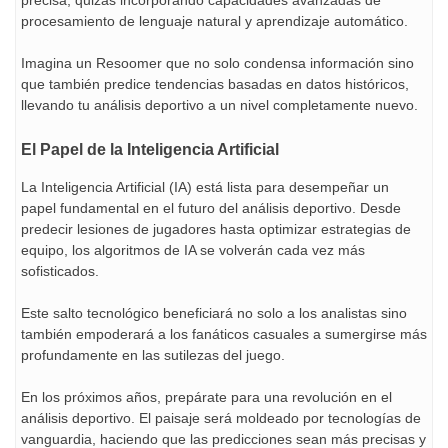
procesamiento de lenguaje natural y aprendizaje automático.
Imagina un Resoomer que no solo condensa información sino
que también predice tendencias basadas en datos históricos,
llevando tu análisis deportivo a un nivel completamente nuevo.
El Papel de la Inteligencia Artificial
La Inteligencia Artificial (IA) está lista para desempeñar un
papel fundamental en el futuro del análisis deportivo. Desde
predecir lesiones de jugadores hasta optimizar estrategias de
equipo, los algoritmos de IA se volverán cada vez más
sofisticados.
Este salto tecnológico beneficiará no solo a los analistas sino
también empoderará a los fanáticos casuales a sumergirse más
profundamente en las sutilezas del juego.
En los próximos años, prepárate para una revolución en el
análisis deportivo. El paisaje será moldeado por tecnologías de
vanguardia, haciendo que las predicciones sean más precisas y