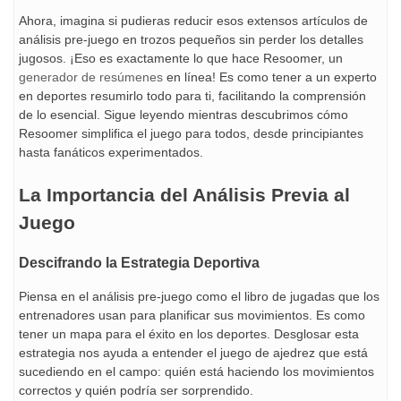
Ahora, imagina si pudieras reducir esos extensos artículos de
análisis pre-juego en trozos pequeños sin perder los detalles
jugosos. ¡Eso es exactamente lo que hace Resoomer, un
generador de resúmenes
en línea! Es como tener a un experto
en deportes resumirlo todo para ti, facilitando la comprensión
de lo esencial. Sigue leyendo mientras descubrimos cómo
Resoomer simplifica el juego para todos, desde principiantes
hasta fanáticos experimentados.
La Importancia del Análisis Previa al
Juego
Descifrando la Estrategia Deportiva
Piensa en el análisis pre-juego como el libro de jugadas que los
entrenadores usan para planificar sus movimientos. Es como
tener un mapa para el éxito en los deportes. Desglosar esta
estrategia nos ayuda a entender el juego de ajedrez que está
sucediendo en el campo: quién está haciendo los movimientos
correctos y quién podría ser sorprendido.