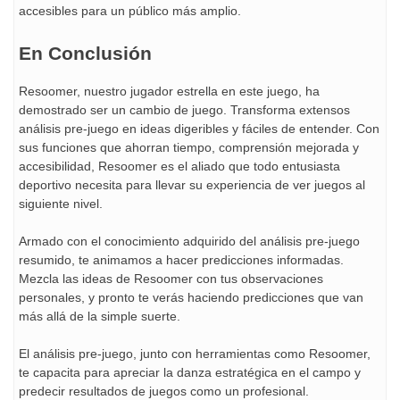
accesibles para un público más amplio.
En Conclusión
Resoomer, nuestro jugador estrella en este juego, ha
demostrado ser un cambio de juego. Transforma extensos
análisis pre-juego en ideas digeribles y fáciles de entender. Con
sus funciones que ahorran tiempo, comprensión mejorada y
accesibilidad, Resoomer es el aliado que todo entusiasta
deportivo necesita para llevar su experiencia de ver juegos al
siguiente nivel.
Armado con el conocimiento adquirido del análisis pre-juego
resumido, te animamos a hacer predicciones informadas.
Mezcla las ideas de Resoomer con tus observaciones
personales, y pronto te verás haciendo predicciones que van
más allá de la simple suerte.
El análisis pre-juego, junto con herramientas como Resoomer,
te capacita para apreciar la danza estratégica en el campo y
predecir resultados de juegos como un profesional.