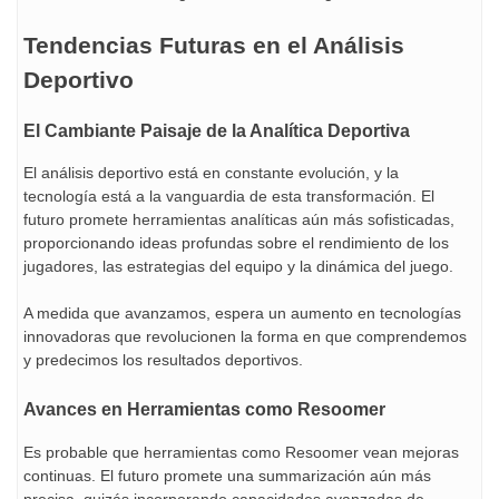
Tendencias Futuras en el Análisis
Deportivo
El Cambiante Paisaje de la Analítica Deportiva
El análisis deportivo está en constante evolución, y la
tecnología está a la vanguardia de esta transformación. El
futuro promete herramientas analíticas aún más sofisticadas,
proporcionando ideas profundas sobre el rendimiento de los
jugadores, las estrategias del equipo y la dinámica del juego.
A medida que avanzamos, espera un aumento en tecnologías
innovadoras que revolucionen la forma en que comprendemos
y predecimos los resultados deportivos.
Avances en Herramientas como Resoomer
Es probable que herramientas como Resoomer vean mejoras
continuas. El futuro promete una summarización aún más
precisa, quizás incorporando capacidades avanzadas de