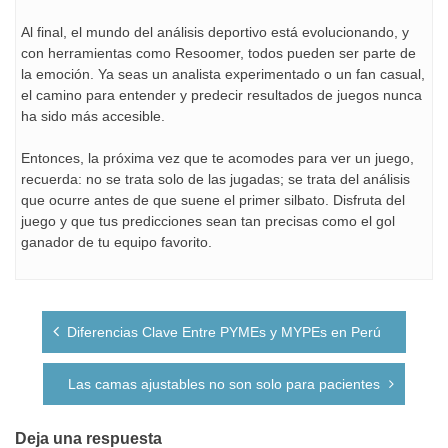
Al final, el mundo del análisis deportivo está evolucionando, y
con herramientas como Resoomer, todos pueden ser parte de
la emoción. Ya seas un analista experimentado o un fan casual,
el camino para entender y predecir resultados de juegos nunca
ha sido más accesible.
Entonces, la próxima vez que te acomodes para ver un juego,
recuerda: no se trata solo de las jugadas; se trata del análisis
que ocurre antes de que suene el primer silbato. Disfruta del
juego y que tus predicciones sean tan precisas como el gol
ganador de tu equipo favorito.
Navegación
Diferencias Clave Entre PYMEs y MYPEs en Perú
de
entradas
Las camas ajustables no son solo para pacientes
Deja una respuesta